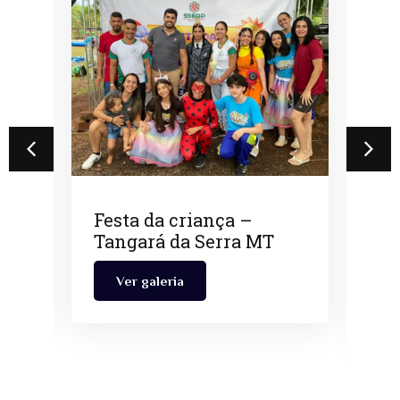
Festa da criança –
A
Tangará da Serra MT
s
M
Ver galeria