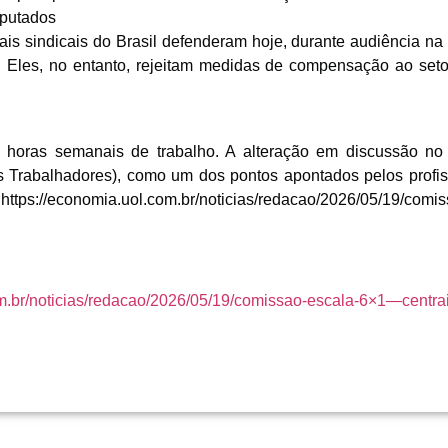
putados
rais sindicais do Brasil defenderam hoje, durante audiência 
. Eles, no entanto, rejeitam medidas de compensação ao seto
 horas semanais de trabalho. A alteração em discussão no 
s Trabalhadores), como um dos pontos apontados pelos profi
uol.com.br/noticias/redacao/2026/05/19/comissao-es
om.br/noticias/redacao/2026/05/19/comissao-escala-6×1—cent
gram
ssenger
Share