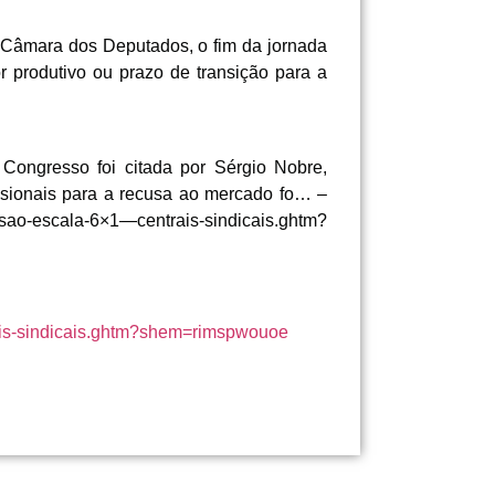
na Câmara dos Deputados, o fim da jornada
r produtivo ou prazo de transição para a
Congresso foi citada por Sérgio Nobre,
ssionais para a recusa ao mercado fo… –
cala-6×1—centrais-sindicais.ghtm?
rais-sindicais.ghtm?shem=rimspwouoe