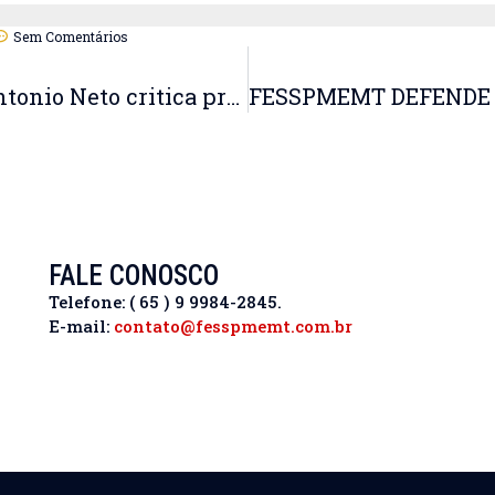
Sem Comentários
Em audiência na Câmara, Antonio Neto critica proposta que altera PEC do fim da escala 6×1
FALE CONOSCO
Telefone: ( 65 ) 9 9984-2845.
E-mail:
contato@fesspmemt.com.br