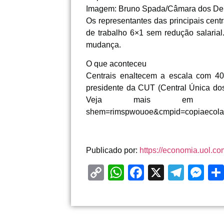
Imagem: Bruno Spada/Câmara dos De
Os representantes das principais cent
de trabalho 6×1 sem redução salarial
mudança.
O que aconteceu
Centrais enaltecem a escala com 40
presidente da CUT (Central Única do
Veja mais em https://economia.
shem=rimspwouoe&cmpid=copiaecola
Publicado por:
https://economia.uol.c
Copy
WhatsApp
Facebook
X
Tele
Me
Link